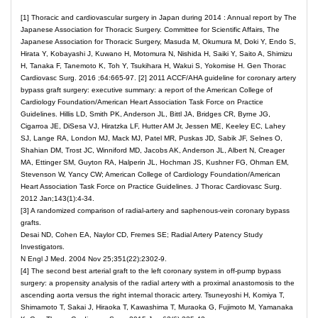
[1] Thoracic and cardiovascular surgery in Japan during 2014 : Annual report by The
Japanese Association for Thoracic Surgery. Committee for Scientific Affairs, The
Japanese Association for Thoracic Surgery, Masuda M, Okumura M, Doki Y, Endo S,
Hirata Y, Kobayashi J, Kuwano H, Motomura N, Nishida H, Saiki Y, Saito A, Shimizu
H, Tanaka F, Tanemoto K, Toh Y, Tsukihara H, Wakui S, Yokomise H. Gen Thorac
Cardiovasc Surg. 2016 ;64:665-97. [2] 2011 ACCF/AHA guideline for coronary artery
bypass graft surgery: executive summary: a report of the American College of
Cardiology Foundation/American Heart Association Task Force on Practice
Guidelines. Hillis LD, Smith PK, Anderson JL, Bittl JA, Bridges CR, Byrne JG,
Cigarroa JE, DiSesa VJ, Hiratzka LF, Hutter AM Jr, Jessen ME, Keeley EC, Lahey
SJ, Lange RA, London MJ, Mack MJ, Patel MR, Puskas JD, Sabik JF, Selnes O,
Shahian DM, Trost JC, Winniford MD, Jacobs AK, Anderson JL, Albert N, Creager
MA, Ettinger SM, Guyton RA, Halperin JL, Hochman JS, Kushner FG, Ohman EM,
Stevenson W, Yancy CW; American College of Cardiology Foundation/American
Heart Association Task Force on Practice Guidelines. J Thorac Cardiovasc Surg.
2012 Jan;143(1):4-34.
[3] A randomized comparison of radial-artery and saphenous-vein coronary bypass
grafts.
Desai ND, Cohen EA, Naylor CD, Fremes SE; Radial Artery Patency Study
Investigators.
N Engl J Med. 2004 Nov 25;351(22):2302-9.
[4] The second best arterial graft to the left coronary system in off-pump bypass
surgery: a propensity analysis of the radial artery with a proximal anastomosis to the
ascending aorta versus the right internal thoracic artery. Tsuneyoshi H, Komiya T,
Shimamoto T, Sakai J, Hiraoka T, Kawashima T, Muraoka G, Fujimoto M, Yamanaka