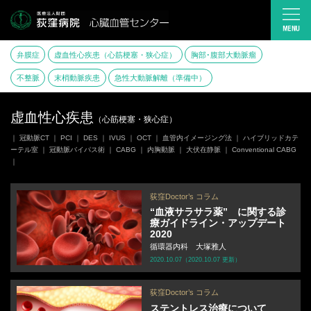
弁膜症
虚血性心疾患（心筋梗塞・狭心症）
胸部･腹部大動脈瘤
不整脈
末梢動脈疾患
急性大動脈解離（準備中）
虚血性心疾患
（心筋梗塞・狭心症）
｜ 冠動脈CT ｜ PCI ｜ DES ｜ IVUS ｜ OCT ｜ 血管内イメージング法 ｜ ハイブリッドカテ
ーテル室 ｜ 冠動脈バイパス術 ｜ CABG ｜ 内胸動脈 ｜ 大伏在静脈 ｜ Conventional CABG
｜
荻窪Doctor’s コラム
“血液サラサラ薬” に関する診
療ガイドライン・アップデート
2020
循環器内科 大塚雅人
2020.10.07（2020.10.07 更新）
荻窪Doctor’s コラム
ステントレス治療について