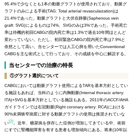
95.4%で少なくとも1本の動脈グラフトが使用されており、動脈グ
ラフトのみによる手術(TAG: Total arterial revasculaization)は
21.4%であった。動脈グラフトと大伏在静脈(Saphenous vein
graft: SVG)によるものは74%、SVGのみは3%であった。手術死亡
率は待機的初回CABGの院内死亡率は1.3%で過去10年間ほとんど
変わっていない。ただし、初回緊急CABGの院内死亡率は7.9%と
依然として高い。当センターでは人工心肺を用いたConventional
CABGを主な術式として行っており、その成績を中心に解説する。
当センターでの治療の特長
①グラフト選択について
CABGにおいては動脈グラフト使用によるTARを基本方針としてい
る施設もあれば、当科のように内胸動脈(Internal thoracic artery:
ITA)+SVGを基本方針としている施設もある。2011年のACCF/AHA
ガイドラインでは右冠動脈(Right coronary artery: RCA)における
90%未満狭窄病変に対する動脈グラフトの使用は推奨されていな
[2]
い
。近年、糖尿病を併存した症例が増加してきている中、術前
にすでに腎機能障害を有する患者も増加傾向にある。将来(10年以