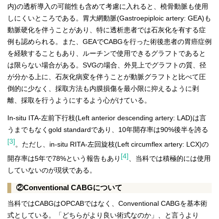
内)の透析導入の可能性も含めて考慮に入れると、橈骨動脈も使用
しにくいところである。胃大網動脈(Gastroepiploic artery: GEA)も
動脈硬化を伴うことがあり、特に透析患者では石灰化を有する症
例も認められる。また、GEAでCABGを行った術後患者の胃癌症例
を経験することもあり、ルーチンで使用できるグラフトであると
は限らない場合がある。SVGの場合、外見上でグラフトの質、径
が分かる上に、石灰化病変を伴うことが動脈グラフトと比べて圧
倒的に少なく、採取方法も内膜損傷を最小限に抑えるように剥
離、採取を行うようにするよう心がけている。
In-situ ITA-左前下行枝(Left anterior descending artery: LAD)は言
うまでもなくgold standardであり、10年開存率は90%後半を誇る
[3]
。ただし、in-situ RITA-左回旋枝(Left circumflex artery: LCX)の
[4]
開存率は5年で78%という報告もあり
、当科では積極的には使用
していないのが現状である。
②Conventional CABGについて
当科ではCABGはOPCABではなく、Conventional CABGを基本術
式としている。「どちらがより良い術式なのか」、と言うより