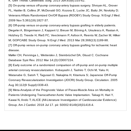
K. Gen Thorac Cardiovasc Surg. 2015 Jun;63(6):335-42.
[5] On-pump versus off-pump coronary-artery bypass surgery. Shroyer AL, Grover
FL, Hattler B, Collins JF, McDonald GO, Kozora E, Lucke JC, Baltz JH, Novitzky D;
Veterans Affairs Randomized On/Off Bypass (ROOBY) Study Group. N Engl J Med.
2009 Nov 5;361(19):1827-37.
[6] Off-pump versus on-pump coronary-artery bypass grafting in elderly patients.
Diegeler A, Börgermann J, Kappert U, Breuer M, Böning A, Ursulescu A, Rastan A,
Holzhey D, Treede H, Rieß FC, Veeckmann P, Asfoor A, Reents W, Zacher M, Hilker
M; GOPCABE Study Group. N Engl J Med. 2013 Mar 28;368(13):1189-98.
[7] Off-pump versus on-pump coronary artery bypass grafting for ischaemic heart
disease.
Møller CH, Penninga L, Wetterslev J, Steinbrüchel DA, Gluud C. Cochrane
Database Syst Rev. 2012 Mar 14;(3):CD007224.
[8] Early outcome of a randomized comparison of off-pump and on-pump multiple
arterial coronary revascularization. Kobayashi J, Tashiro T, Ochi M, Yaku H,
Watanabe G, Satoh T, Tagusari O, Nakajima H, Kitamura S; Japanese Off-Pump
Coronary Revascularization Investigation (JOCRI) Study Group. Circulation. 2005
Aug 30;112(9 Suppl):I338-43.
[9] Meta-Analysis of the Prognostic Value of Psoas-Muscle Area on Mortality in
Patients Undergoing Transcatheter Aortic Valve Implantation. Takagi H, Hari Y,
Kawai N, Ando T; ALICE (All-Literature Investigation of Cardiovascular Evidence)
Group. Am J Cardiol. 2018 Jul 17. pii: S0002-9149(18)31416-4.