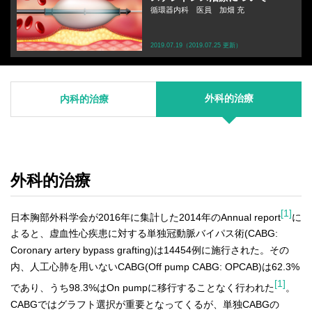
循環器内科 医員 加畑 充
2019.07.19（2019.07.25 更新）
外科的治療
内科的治療
外科的治療
[1]
日本胸部外科学会が2016年に集計した2014年のAnnual report
に
よると、虚血性心疾患に対する単独冠動脈バイパス術(CABG:
Coronary artery bypass grafting)は14454例に施行された。その
内、人工心肺を用いないCABG(Off pump CABG: OPCAB)は62.3%
[1]
であり、うち98.3%はOn pumpに移行することなく行われた
。
CABGではグラフト選択が重要となってくるが、単独CABGの