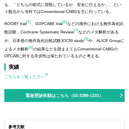
も、「どちらの術式に習熟しているか、安全に行えるか」、とい
う観点から当科ではConventional CABGを主に行っている。
[5]
[6]
ROOBY trial
、GOPCABE trial
などの海外における無作為化比
[7]
較試験、Cochrane Systematic Review
などのメタ解析がある
[8]
が、日本発の無作為化比較試験JOCRI study
や、ALICE Groupに
[9]
よるメタ解析
の結果などを踏まえてもConventional CABGの
OPCABに対する非劣性は保たれているものと考える。
実績
こちらをご覧ください
緊急受診依頼はこちら（03-3399-1101）
参考文献