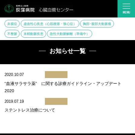
弁膜症
虚血性心疾患（心筋梗塞・狭心症）
胸部･腹部大動脈瘤
不整脈
末梢動脈疾患
急性大動脈解離（準備中）
お知らせ一覧
2020.10.07
“血液サラサラ薬” に関する診療ガイドライン・アップデート
2020
2019.07.19
ステントレス治療について