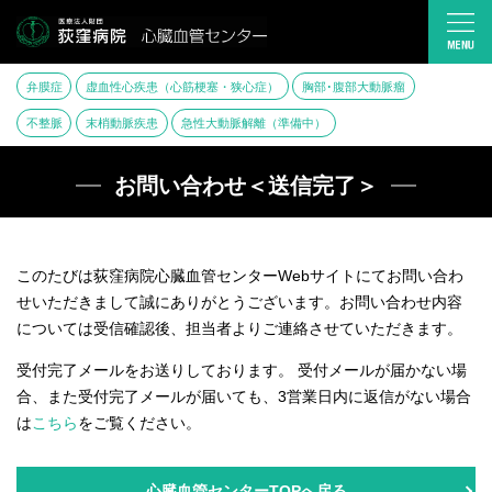
弁膜症
虚血性心疾患（心筋梗塞・狭心症）
胸部･腹部大動脈瘤
不整脈
末梢動脈疾患
急性大動脈解離（準備中）
お問い合わせ＜送信完了＞
このたびは荻窪病院心臓血管センターWebサイトにてお問い合わ
せいただきまして誠にありがとうございます。お問い合わせ内容
については受信確認後、担当者よりご連絡させていただきます。
受付完了メールをお送りしております。 受付メールが届かない場
合、また受付完了メールが届いても、3営業日内に返信がない場合
は
こちら
をご覧ください。
心臓血管センターTOPへ戻る